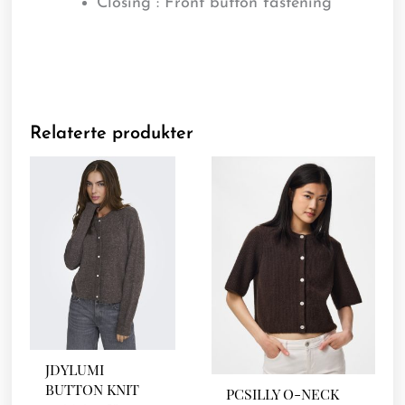
Closing : Front button fastening
Relaterte produkter
JDYLUMI
BUTTON KNIT
PCSILLY O-NECK