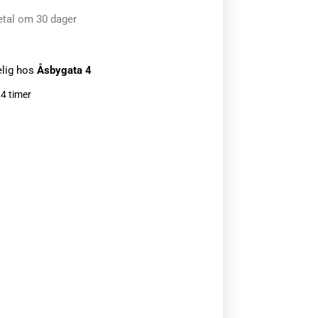
etal om 30 dager
elig hos
Åsbygata 4
24 timer