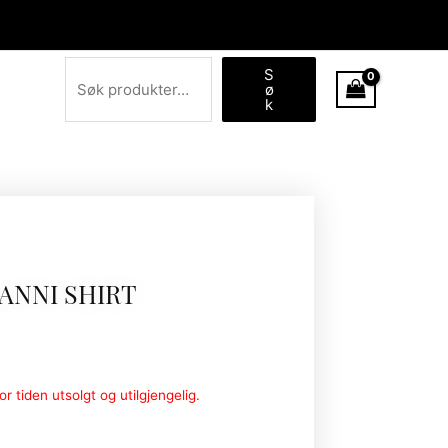
Søk
S
ø
k
ANNI SHIRT
r tiden utsolgt og utilgjengelig.