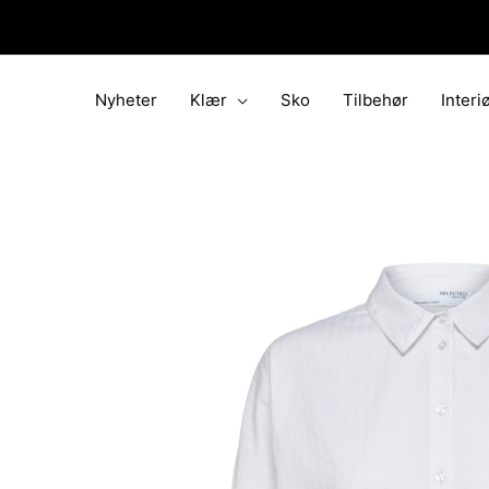
Hopp
rett
til
innholdet
Nyheter
Klær
Sko
Tilbehør
Interi