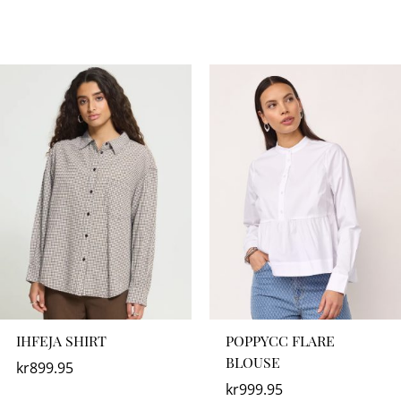
IHFEJA SHIRT
POPPYCC FLARE
BLOUSE
kr
899.95
kr
999.95