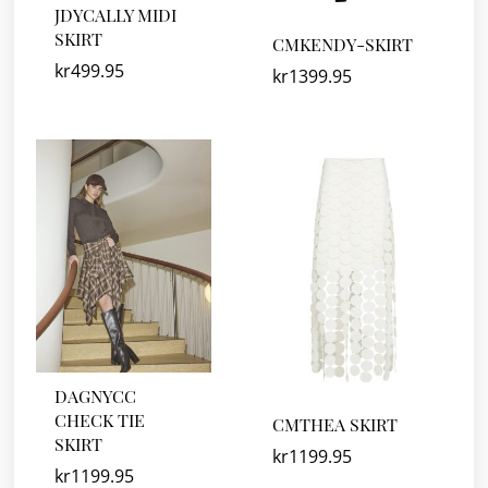
JDYCALLY MIDI
SKIRT
CMKENDY-SKIRT
kr
499.95
kr
1399.95
DAGNYCC
CHECK TIE
CMTHEA SKIRT
SKIRT
kr
1199.95
kr
1199.95