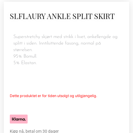
SLFLAURY ANKLE SPLIT SKIRT
Superstretchy skjørt med strikk i livet, ankellengde og
splitt i siden. Inntilsittende fasong, normal på
størrelsen.
95% Bomull.
5% Elastan.
Dette produktet er for tiden utsolgt og utilgjengelig.
Kjøp nå, betal om 30 dager