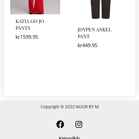
KATIA GO JO
PANTS
JDYPEN ANKEL
PANT
kr
1599.95
kr
449.95
Copyright © 2022 NOOR BY M
F
I
a
n
c
s
Kjøpsvilkår