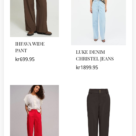
IHFAVA WIDE
PANT
LUKE DENIM
CHRISTEL JEANS
kr
699.95
kr
1899.95