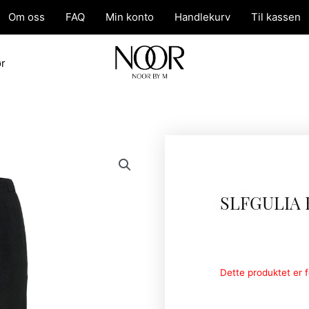
Om oss
FAQ
Min konto
Handlekurv
Til kassen
ør
SLFGULIA
Dette produktet er fo