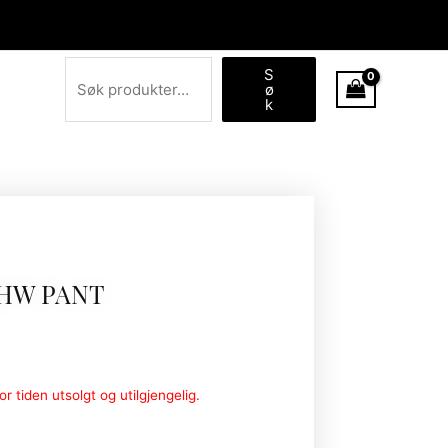
Søk
S
ø
k
 HW PANT
r tiden utsolgt og utilgjengelig.