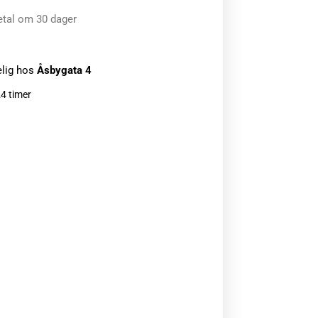
etal om 30 dager
elig hos
Åsbygata 4
24 timer