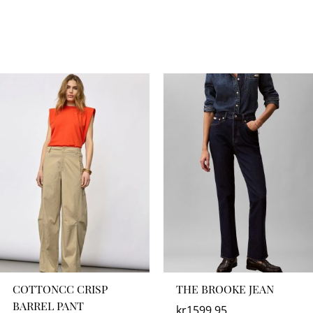
COTTONCC CRISP
THE BROOKE JEAN
BARREL PANT
kr
1599.95