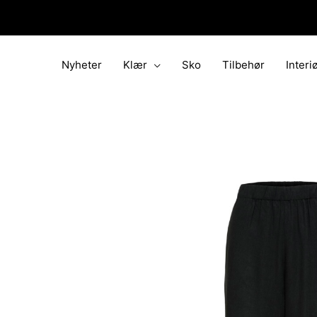
Hopp
rett
til
innholdet
Nyheter
Klær
Sko
Tilbehør
Interi