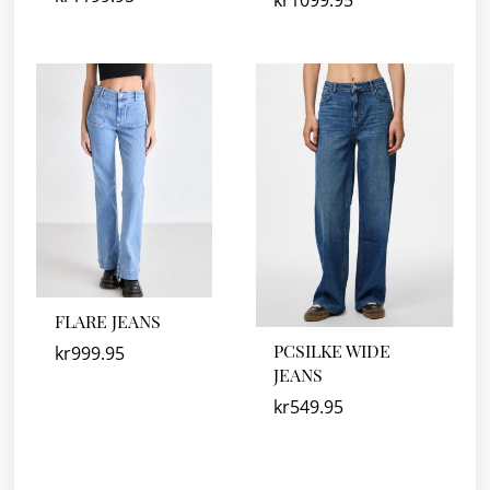
kr
1099.95
FLARE JEANS
PCSILKE WIDE
kr
999.95
JEANS
kr
549.95