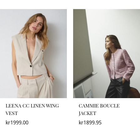
LEENA CC LINEN WING
CAMMIE BOUCLE
VEST
JACKET
kr
1999.00
kr
1899.95