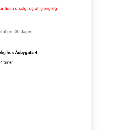
r tiden utsolgt og utilgjengelig.
etal om 30 dager
elig hos
Åsbygata 4
24 timer