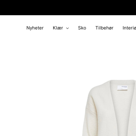
Hopp
rett
til
innholdet
Nyheter
Klær
Sko
Tilbehør
Interi