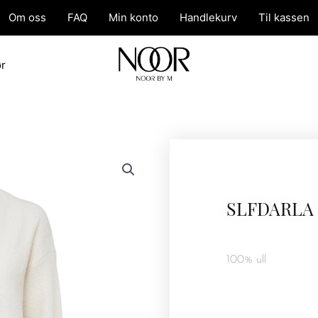
Om oss
FAQ
Min konto
Handlekurv
Til kassen
ør
SLFDARLA
100% ull