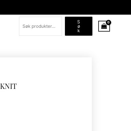
Søk
S
ø
k
 KNIT