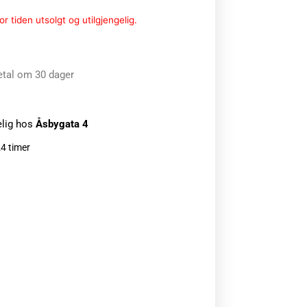
r tiden utsolgt og utilgjengelig.
etal om 30 dager
elig hos
Åsbygata 4
24 timer