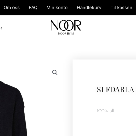
Om oss
FAQ
Min konto
Handlekurv
Til kassen
ør
SLFDARLA
100% ull