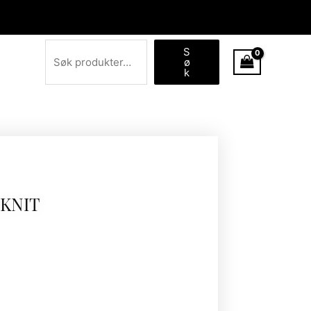
Søk
S
ø
k
 KNIT