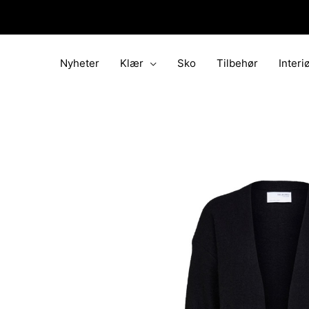
Hopp
rett
til
innholdet
Nyheter
Klær
Sko
Tilbehør
Interi