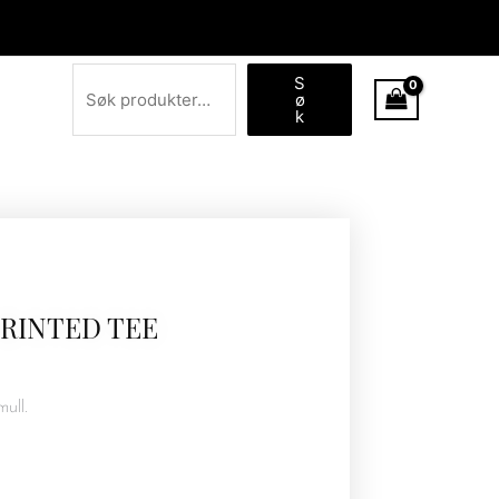
Søk
S
ø
k
RINTED TEE
ull.