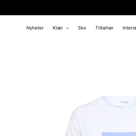
Hopp
rett
til
innholdet
Nyheter
Klær
Sko
Tilbehør
Interi