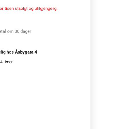
r tiden utsolgt og utilgjengelig.
etal om 30 dager
elig hos
Åsbygata 4
24 timer