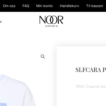
Om oss
FAQ
Min konto
Handlekurv
Til kassen
ør
SLFCARA P
100% Organisk bom