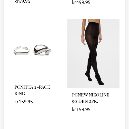
kr
99.95
kr
499.95
PCNITTA 2-PACK
RING
PCNEW NIKOLINE
90 DEN 2PK.
kr
159.95
kr
199.95