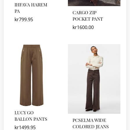
IHFAVA HAREM
PA
CARGO ZIP
POCKET PANT
kr
799.95
kr
1600.00
LUCY GO
BALLON PANTS
PCSELMA WIDE
COLORED JEANS
kr
1499.95