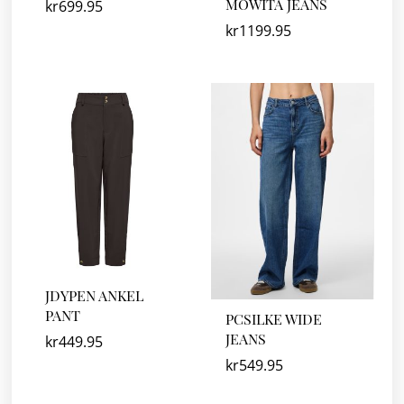
MOWITA JEANS
kr
699.95
kr
1199.95
JDYPEN ANKEL
PANT
PCSILKE WIDE
JEANS
kr
449.95
kr
549.95