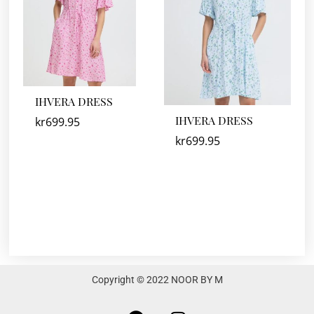
IHVERA DRESS
IHVERA DRESS
kr
699.95
kr
699.95
Copyright © 2022 NOOR BY M
F
I