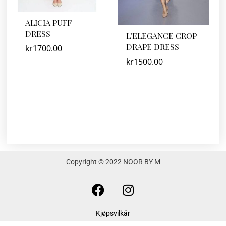
ALICIA PUFF
DRESS
L’ELEGANCE CROP
DRAPE DRESS
kr
1700.00
kr
1500.00
Copyright © 2022 NOOR BY M
F
I
a
n
c
s
Kjøpsvilkår
e
t