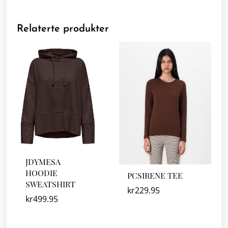
Relaterte produkter
JDYMESA
HOODIE
PCSIRENE TEE
SWEATSHIRT
kr
229.95
kr
499.95