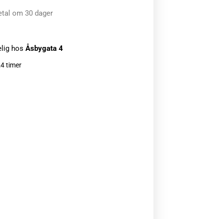
etal om 30 dager
elig hos
Åsbygata 4
24 timer