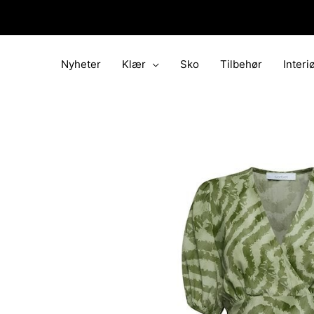
Hopp
rett
til
innholdet
Nyheter
Klær
Sko
Tilbehør
Interi