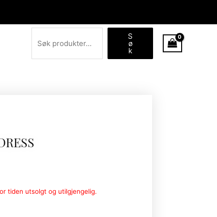
Søk
S
ø
k
DRESS
r tiden utsolgt og utilgjengelig.