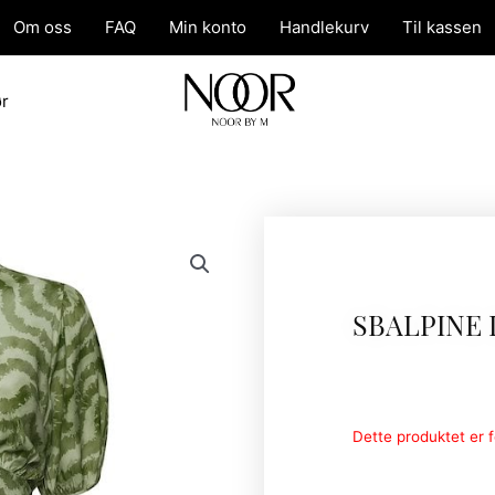
Om oss
FAQ
Min konto
Handlekurv
Til kassen
ør
SBALPINE 
Dette produktet er fo