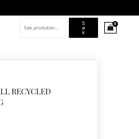
Søk
S
ø
k
ALL RECYCLED
G