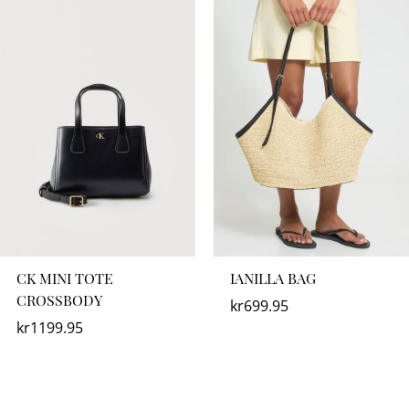
CK MINI TOTE
IANILLA BAG
CROSSBODY
kr
699.95
kr
1199.95