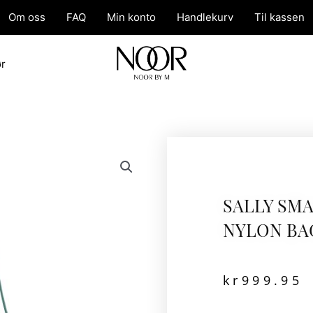
Om oss
FAQ
Min konto
Handlekurv
Til kassen
ør
SALLY SM
NYLON BA
kr
999.95