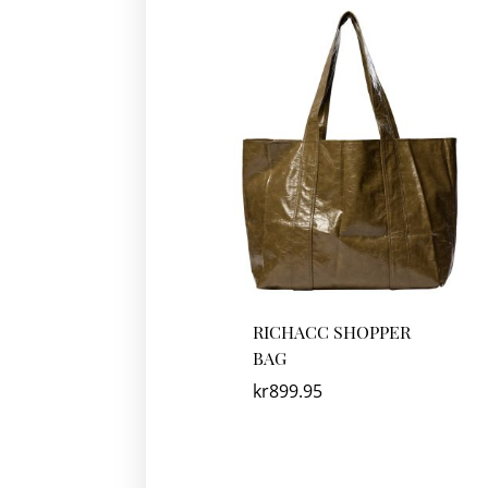
RICHACC SHOPPER
BAG
kr
899.95