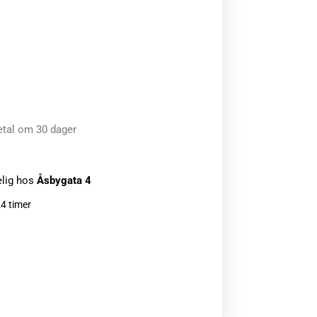
etal om 30 dager
elig hos
Åsbygata 4
24 timer