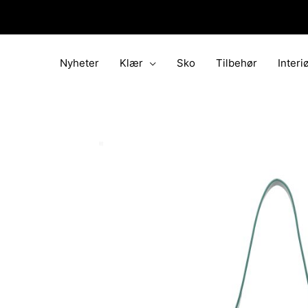
Hopp
rett
til
innholdet
Nyheter
Klær
Sko
Tilbehør
Interi