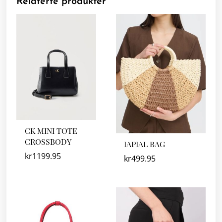
Relaterte produkter
CK MINI TOTE
CROSSBODY
IAPIAL BAG
kr
1199.95
kr
499.95