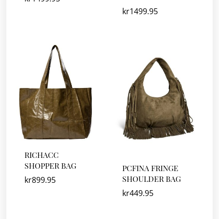
kr
1499.95
RICHACC
SHOPPER BAG
PCFINA FRINGE
SHOULDER BAG
kr
899.95
kr
449.95