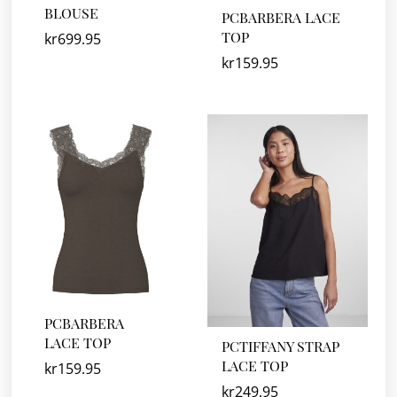
BLOUSE
PCBARBERA LACE
TOP
kr
699.95
kr
159.95
PCBARBERA
LACE TOP
PCTIFFANY STRAP
LACE TOP
kr
159.95
kr
249.95