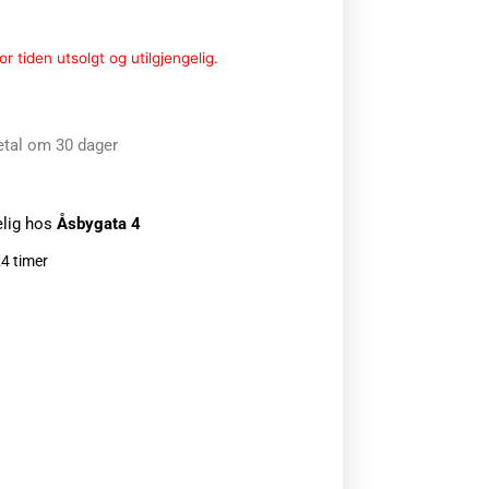
r tiden utsolgt og utilgjengelig.
etal om 30 dager
elig hos
Åsbygata 4
24 timer