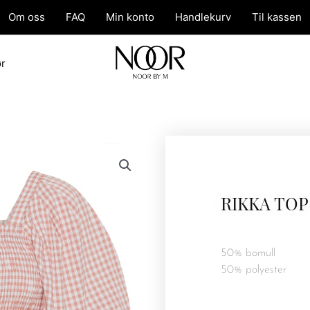
Om oss
FAQ
Min konto
Handlekurv
Til kassen
ør
RIKKA TOP
50% bomull
50% polyester