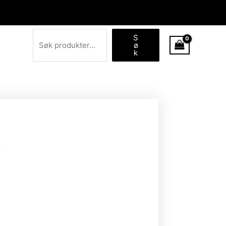
Søk
S
ø
k