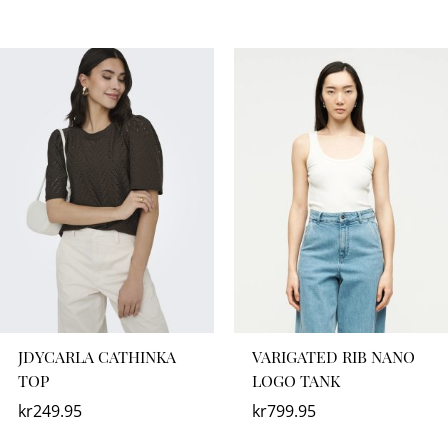
JDYCARLA CATHINKA
VARIGATED RIB NANO
TOP
LOGO TANK
kr
249.95
kr
799.95