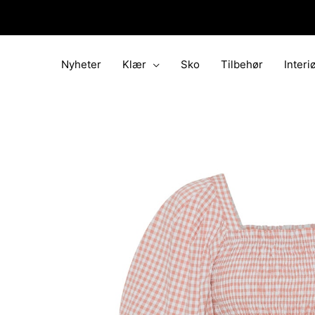
Hopp
rett
til
innholdet
Nyheter
Klær
Sko
Tilbehør
Interi