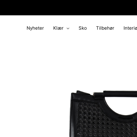
Hopp
rett
til
innholdet
Nyheter
Klær
Sko
Tilbehør
Interi