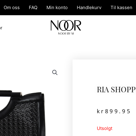
Om oss
FAQ
Min konto
Handlekurv
Til kassen
ør
RIA SHOP
kr
899.95
Utsolgt