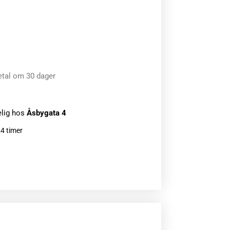
etal om 30 dager
elig hos
Åsbygata 4
24 timer