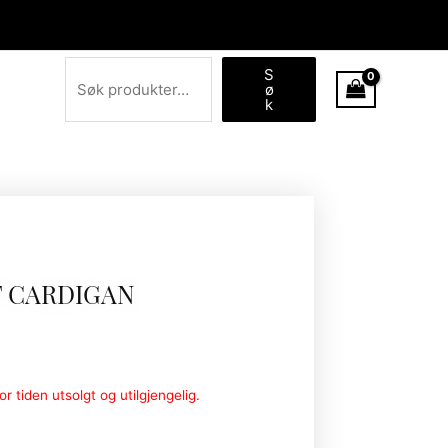
Søk
S
ø
k
T CARDIGAN
r tiden utsolgt og utilgjengelig.