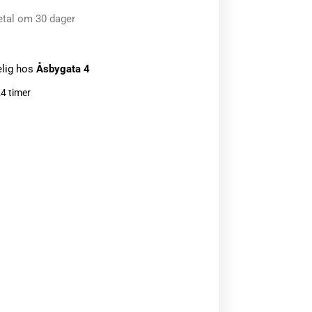
etal om 30 dager
elig hos
Åsbygata 4
24 timer