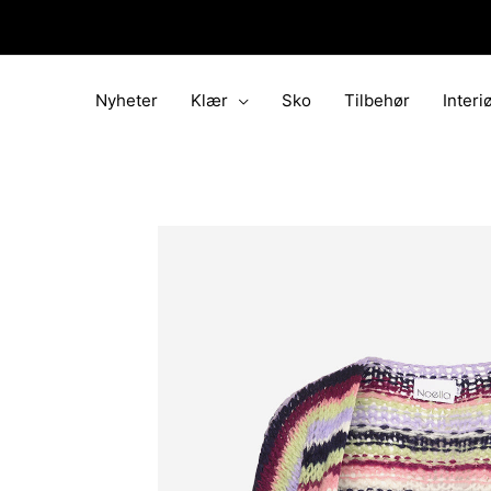
Hopp
rett
til
innholdet
Nyheter
Klær
Sko
Tilbehør
Interi