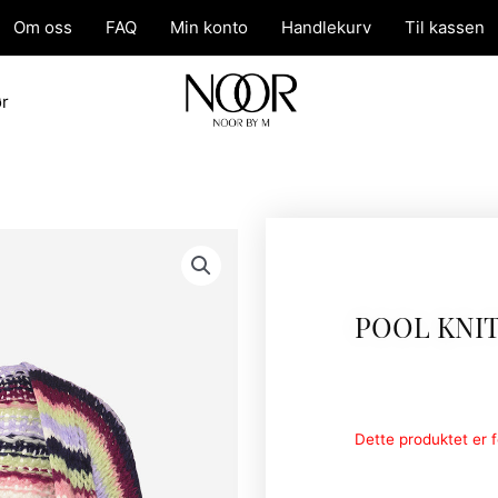
Om oss
FAQ
Min konto
Handlekurv
Til kassen
ør
POOL KNI
Dette produktet er fo