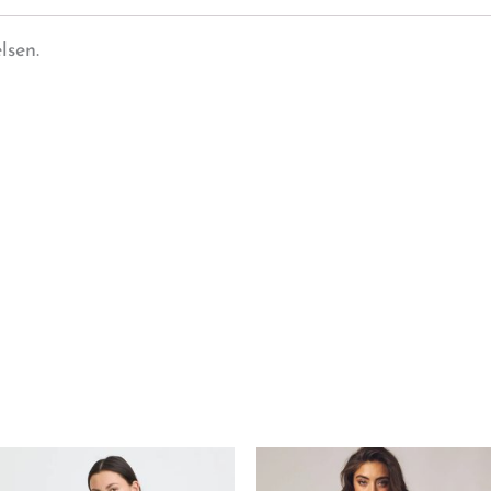
lsen.