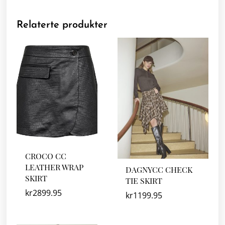
Relaterte produkter
CROCO CC
LEATHER WRAP
DAGNYCC CHECK
SKIRT
TIE SKIRT
kr
2899.95
kr
1199.95