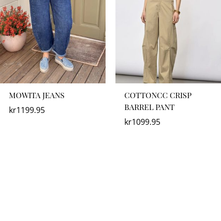
MOWITA JEANS
COTTONCC CRISP
BARREL PANT
kr
1199.95
kr
1099.95