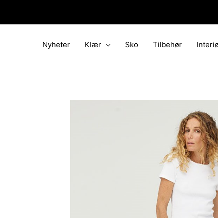
Hopp
rett
til
innholdet
Nyheter
Klær
Sko
Tilbehør
Interi