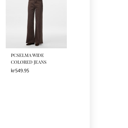
PCSELMA WIDE
COLORED JEANS
kr
549.95