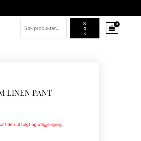
Søk
S
ø
k
M LINEN PANT
r tiden utsolgt og utilgjengelig.