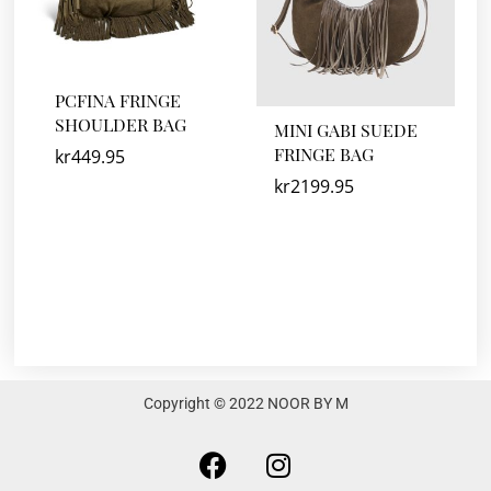
PCFINA FRINGE
SHOULDER BAG
MINI GABI SUEDE
FRINGE BAG
kr
449.95
kr
2199.95
Copyright © 2022 NOOR BY M
F
I
a
n