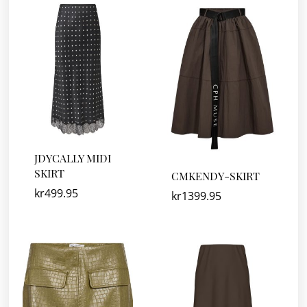
JDYCALLY MIDI
SKIRT
CMKENDY-SKIRT
kr
499.95
kr
1399.95