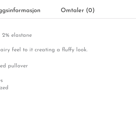
eggsinformasjon
Omtaler (0)
, 2% elastane
iry feel to it creating a fluffy look.
ted pullover
es
ized