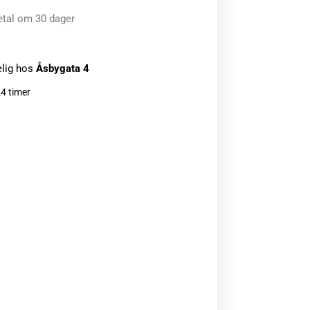
etal om 30 dager
elig hos
Åsbygata 4
24 timer