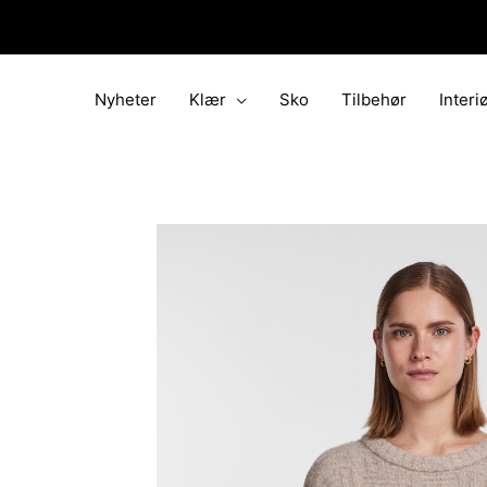
Hopp
rett
til
innholdet
Nyheter
Klær
Sko
Tilbehør
Interi