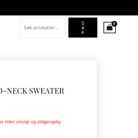
Søk
S
ø
k
 O-NECK SWEATER
r tiden utsolgt og utilgjengelig.