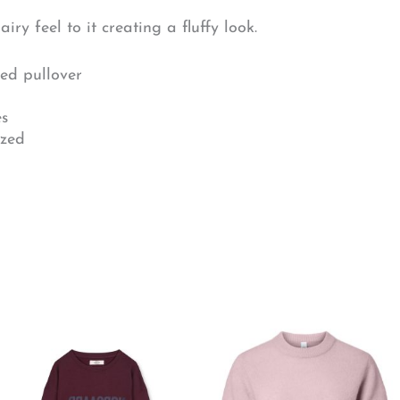
iry feel to it creating a fluffy look.
ted pullover
es
ized