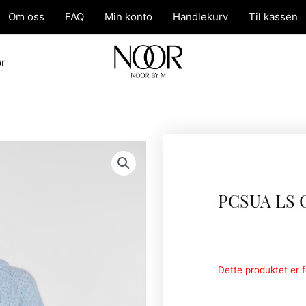
Om oss
FAQ
Min konto
Handlekurv
Til kassen
ør
PCSUA LS
Dette produktet er fo