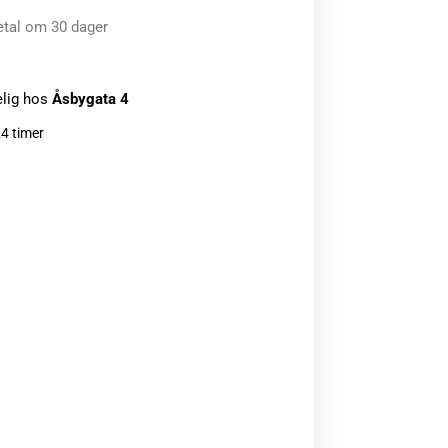
etal om 30 dager
elig hos
Åsbygata 4
24 timer