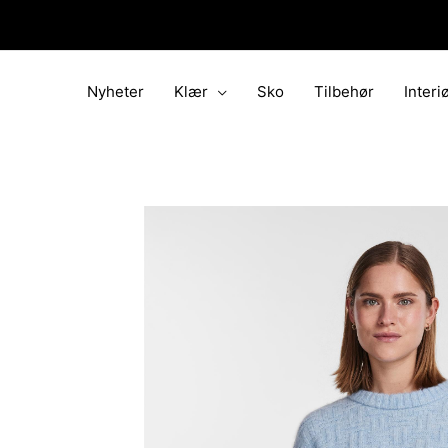
Hopp
rett
til
innholdet
Nyheter
Klær
Sko
Tilbehør
Interi