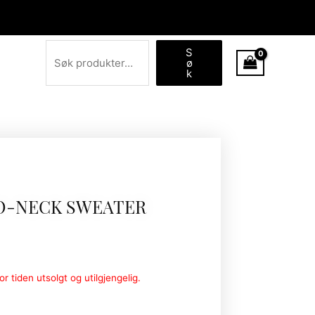
Søk
S
ø
k
 O-NECK SWEATER
r tiden utsolgt og utilgjengelig.