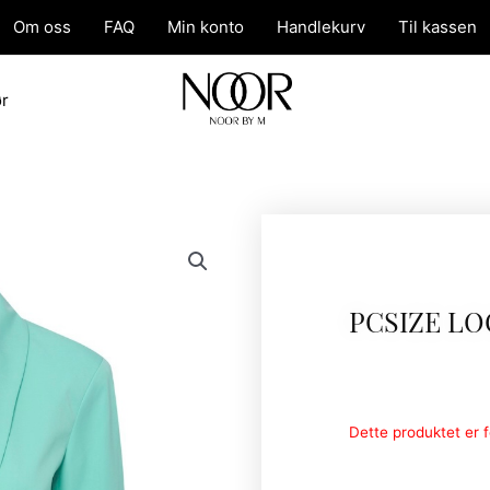
Om oss
FAQ
Min konto
Handlekurv
Til kassen
ør
PCSIZE LO
Dette produktet er fo