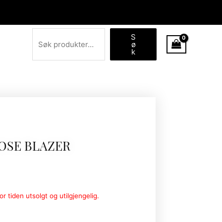
Søk
S
ø
k
OSE BLAZER
r tiden utsolgt og utilgjengelig.