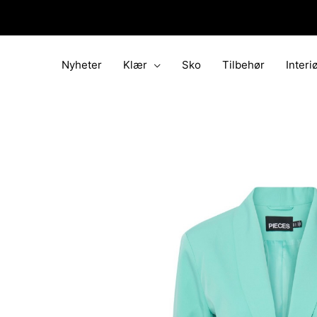
Hopp
rett
til
innholdet
Nyheter
Klær
Sko
Tilbehør
Interi