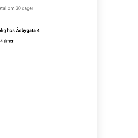
etal om 30 dager
elig hos
Åsbygata 4
24 timer