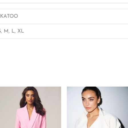
KATOO
S, M, L, XL