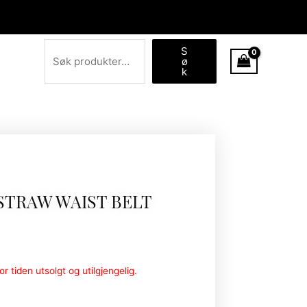
Søk
S
ø
k
STRAW WAIST BELT
r tiden utsolgt og utilgjengelig.