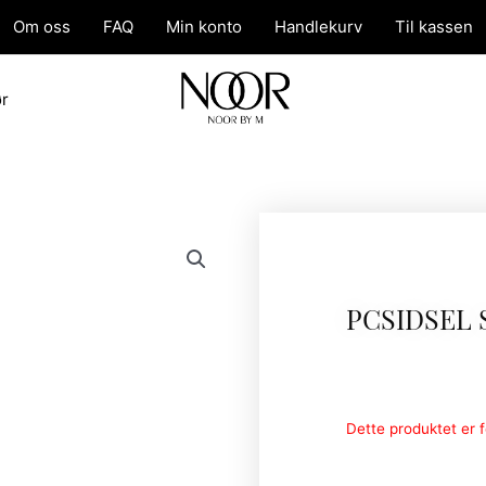
Om oss
FAQ
Min konto
Handlekurv
Til kassen
ør
PCSIDSEL 
Dette produktet er fo