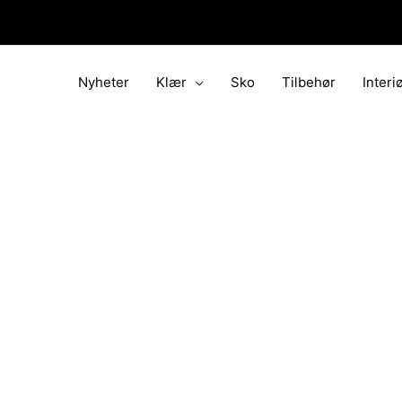
Hopp
rett
til
innholdet
Nyheter
Klær
Sko
Tilbehør
Interi