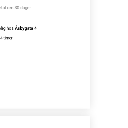
etal om 30 dager
elig hos
Åsbygata 4
24 timer