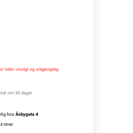
r tiden utsolgt og utilgjengelig.
etal om 30 dager
elig hos
Åsbygata 4
24 timer