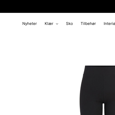
Hopp
rett
til
innholdet
Nyheter
Klær
Sko
Tilbehør
Interi