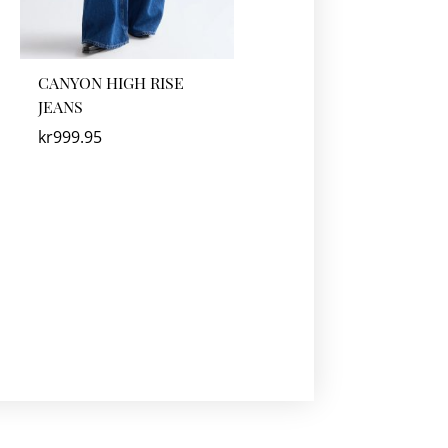
CANYON HIGH RISE
JEANS
kr
999.95