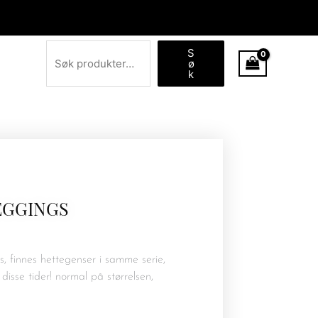
Søk
S
ø
k
EGGINGS
, finnes hettegenser i samme serie,
 disse tider! normal på størrelsen,