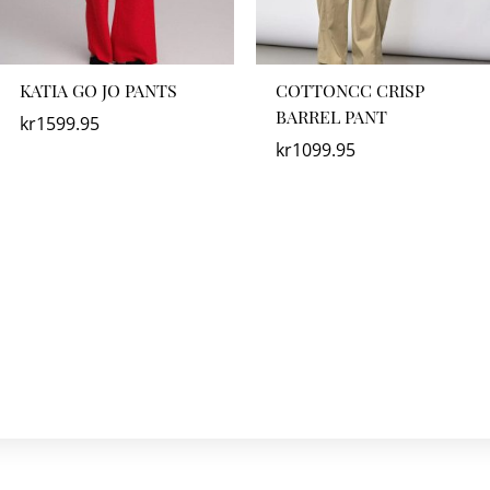
KATIA GO JO PANTS
COTTONCC CRISP
BARREL PANT
kr
1599.95
kr
1099.95