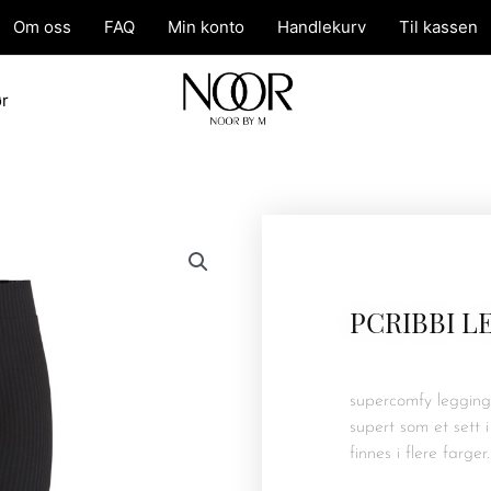
Om oss
FAQ
Min konto
Handlekurv
Til kassen
ør
PCRIBBI L
supercomfy leggings
supert som et sett i
finnes i flere farger.