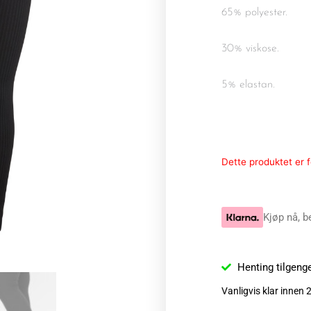
65% polyester.
30% viskose.
5% elastan.
Dette produktet er fo
Kjøp nå, b
Henting tilgeng
Vanligvis klar innen 