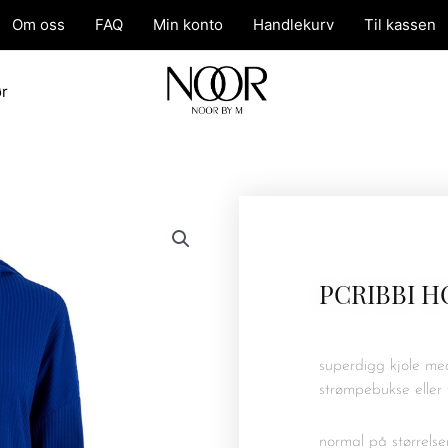
Om oss
FAQ
Min konto
Handlekurv
Til kassen
ør
PCRIBBI H
superdigg kjole med
strømpebukse eller
normal på størrelse