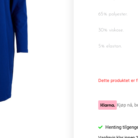
65% polyester.
30% viskose.
5% elastan.
Dette produktet er fo
Kjøp nå, b
Henting tilgeng
Vanligvis klar innen 