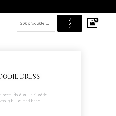
Søk
S
ø
k
OODIE DRESS
 hette, fin å bruke til både
 vanlig bukse med boots.
n.