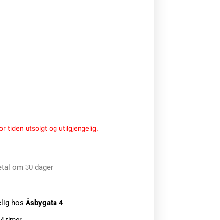
r tiden utsolgt og utilgjengelig.
etal om 30 dager
elig hos
Åsbygata 4
24 timer