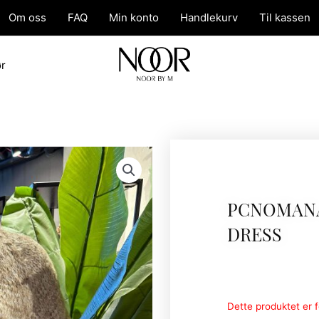
Om oss
FAQ
Min konto
Handlekurv
Til kassen
ør
PCNOMANA
DRESS
Dette produktet er fo