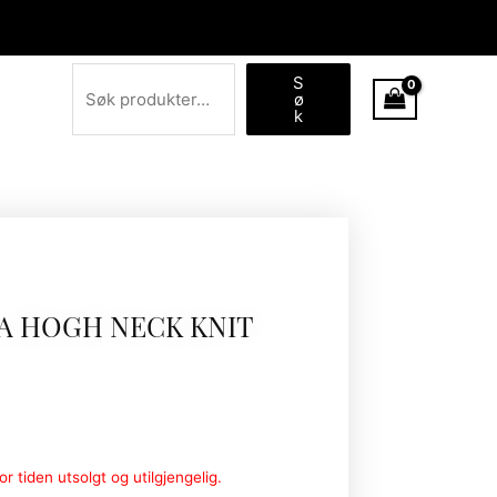
Søk
S
ø
k
 HOGH NECK KNIT
r tiden utsolgt og utilgjengelig.