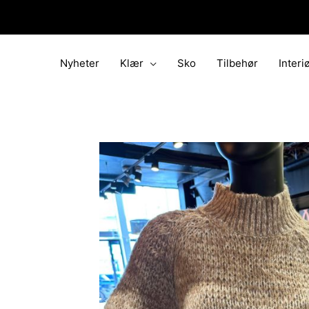
Hopp
rett
til
innholdet
Nyheter
Klær
Sko
Tilbehør
Interi