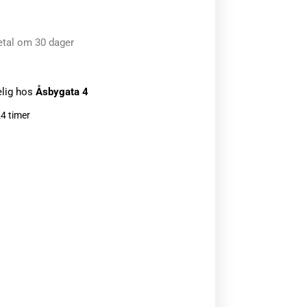
etal om 30 dager
elig hos
Åsbygata 4
24 timer