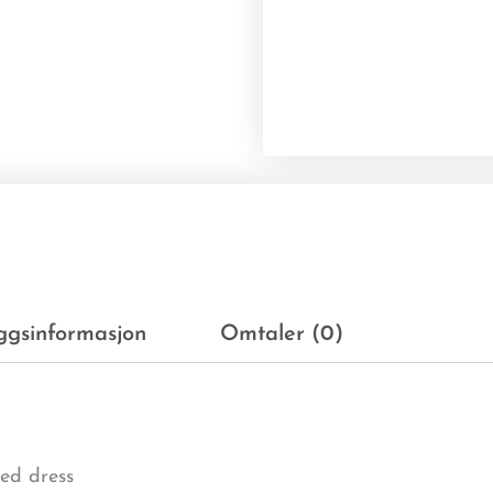
eggsinformasjon
Omtaler (0)
ted dress