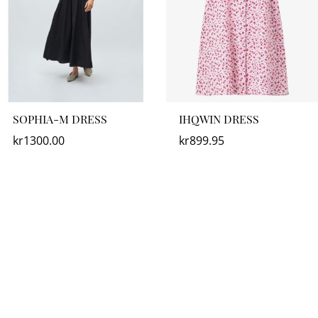
SOPHIA-M DRESS
IHQWIN DRESS
kr
1300.00
kr
899.95