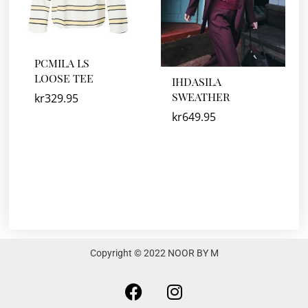
PCMILA LS
LOOSE TEE
IHDASILA
SWEATHER
kr
329.95
kr
649.95
Copyright © 2022 NOOR BY M
F
I
a
n