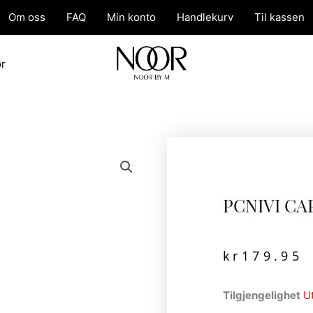
Om oss
FAQ
Min konto
Handlekurv
Til kassen
ør
PCNIVI CA
kr
179.95
Tilgjengelighet
U