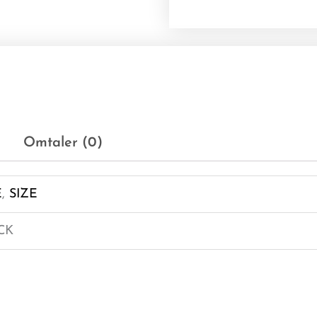
Omtaler (0)
E
,
SIZE
CK