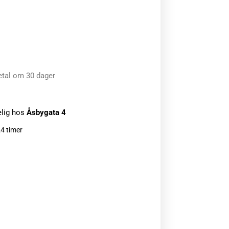
etal om 30 dager
elig hos
Åsbygata 4
24 timer