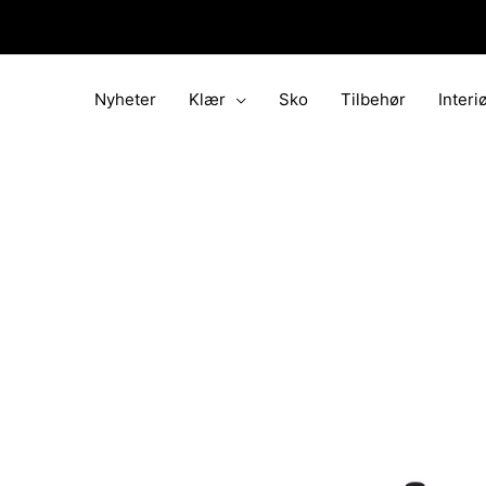
Hopp
rett
til
innholdet
Nyheter
Klær
Sko
Tilbehør
Interi