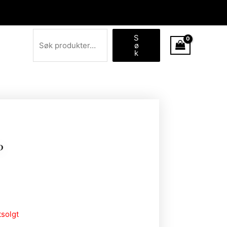
Søk
S
ø
k
P
tsolgt