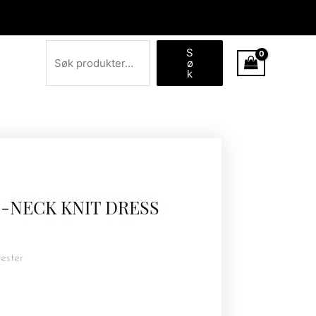
Søk
S
ø
k
-NECK KNIT DRESS
yester