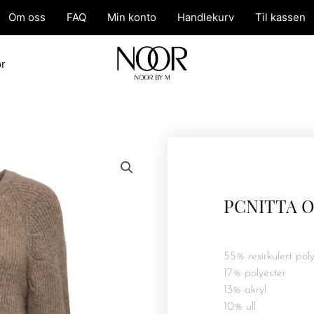
Om oss
FAQ
Min konto
Handlekurv
Til kassen
ør
PCNITTA O
55% resirkulert pol
17% polyester
13% akryl
10% ull