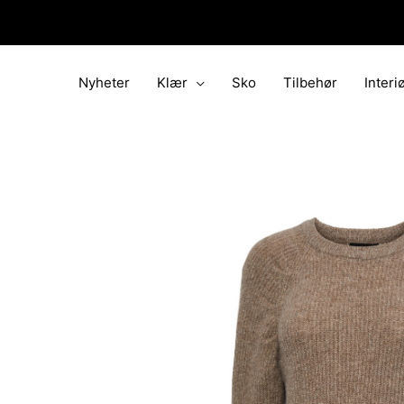
Hopp
rett
til
innholdet
Nyheter
Klær
Sko
Tilbehør
Interi