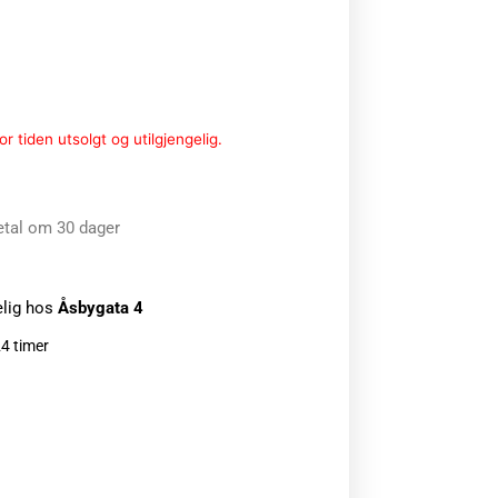
r tiden utsolgt og utilgjengelig.
etal om 30 dager
elig hos
Åsbygata 4
24 timer