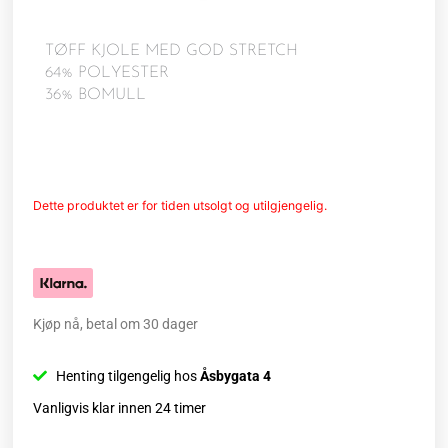
TØFF KJOLE MED GOD STRETCH
64% POLYESTER
36% BOMULL
Dette produktet er for tiden utsolgt og utilgjengelig.
Kjøp nå, betal om 30 dager
Henting tilgengelig hos
Åsbygata 4
Vanligvis klar innen 24 timer