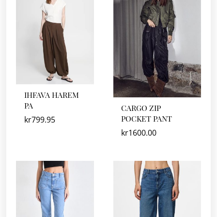
IHFAVA HAREM
PA
CARGO ZIP
POCKET PANT
kr
799.95
kr
1600.00