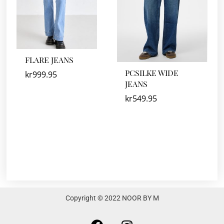
FLARE JEANS
PCSILKE WIDE
kr
999.95
JEANS
kr
549.95
Copyright © 2022 NOOR BY M
F
I