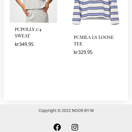
PCPOLLY 2/4
SWEAT
PCMILA LS LOOSE
TEE
kr
349.95
kr
329.95
Copyright © 2022 NOOR BY M
F
I
a
n