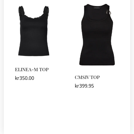
ELINEA-M TOP
CMSIV TOP
kr
350.00
kr
399.95