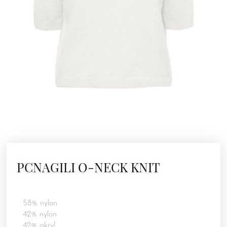
PCNAGILI O-NECK KNIT
58% nylon
42% nylon
42% akryl