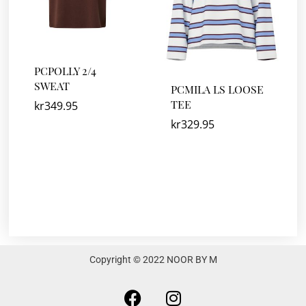
PCPOLLY 2/4
SWEAT
PCMILA LS LOOSE
TEE
kr
349.95
kr
329.95
Copyright © 2022 NOOR BY M
F
I
a
n