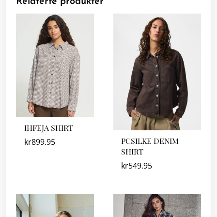
Relaterte produkter
IHFEJA SHIRT
PCSILKE DENIM
kr
899.95
SHIRT
kr
549.95