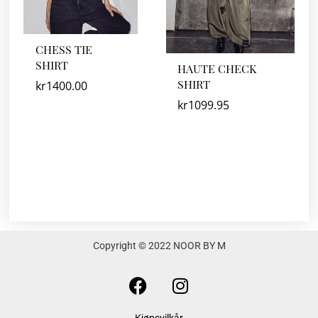
CHESS TIE
SHIRT
HAUTE CHECK
SHIRT
kr
1400.00
kr
1099.95
Copyright © 2022 NOOR BY M
F
I
a
n
c
s