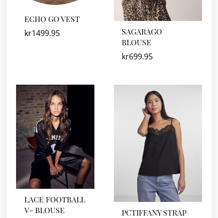
ECHO GO VEST
SAGARAGO
kr
1499.95
BLOUSE
kr
699.95
LACE FOOTBALL
V- BLOUSE
PCTIFFANY STRAP