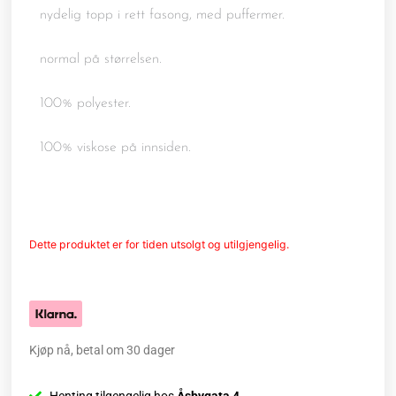
nydelig topp i rett fasong, med puffermer.
normal på størrelsen.
100% polyester.
100% viskose på innsiden.
Dette produktet er for tiden utsolgt og utilgjengelig.
Kjøp nå, betal om 30 dager