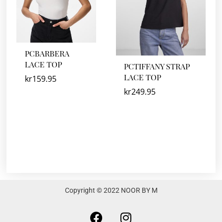
PCBARBERA
LACE TOP
PCTIFFANY STRAP
LACE TOP
kr
159.95
kr
249.95
Copyright © 2022 NOOR BY M
F
I