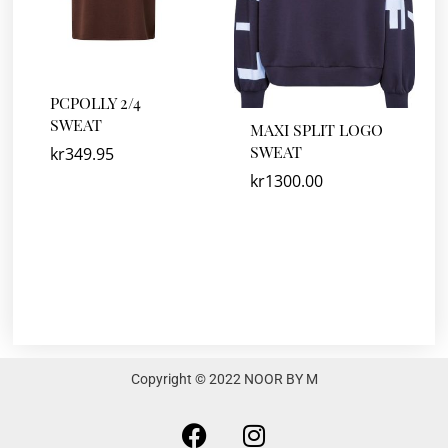
PCPOLLY 2/4
SWEAT
MAXI SPLIT LOGO
SWEAT
kr
349.95
kr
1300.00
Copyright © 2022 NOOR BY M
F
I
a
n