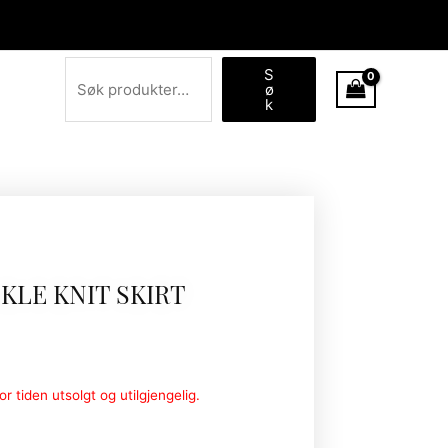
Søk
S
ø
k
KLE KNIT SKIRT
r tiden utsolgt og utilgjengelig.