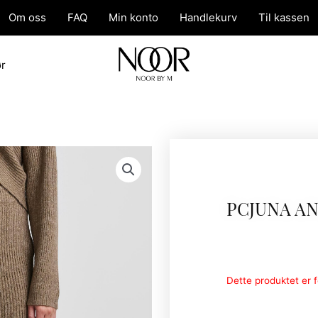
Om oss
FAQ
Min konto
Handlekurv
Til kassen
ør
PCJUNA AN
Dette produktet er fo