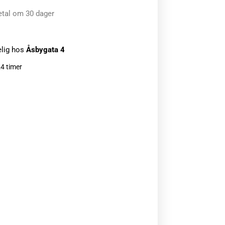
etal om 30 dager
elig hos
Åsbygata 4
24 timer