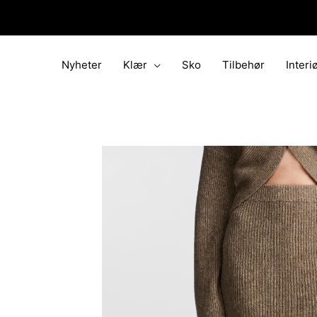
Hopp
rett
til
innholdet
Nyheter
Klær
Sko
Tilbehør
Interi