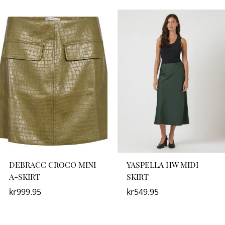
DEBRACC CROCO MINI
YASPELLA HW MIDI
A-SKIRT
SKIRT
kr
999.95
kr
549.95