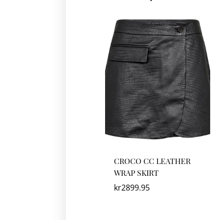
CROCO CC LEATHER
WRAP SKIRT
kr
2899.95