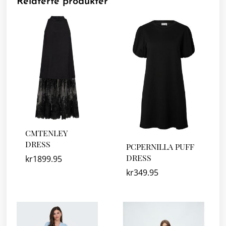
Relaterte produkter
CMTENLEY
DRESS
PCPERNILLA PUFF
DRESS
kr
1899.95
kr
349.95